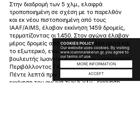
Στην διαδρομή των 5 χλμ., ελαφρά
τροποποιημένη σε σχέση με το παρελθόν
και εκ νέου πιστοποιημένη από τους
IAAF/AIMS, έλαβαν εκκίνηση 1459 δρομείς,
τερματίζοντας οι 1.450. Στον αγώνα έλαβαν
μέρος δρομείς από όλη την Ελλάδα αλλά και
COOKIES POLICY
Our website uses cookies. By visiting
το εξωτερικό, ενώ συμμετείχε και ο
www.ioanninalakerun.gr, you agree to
our terms of use.
βουλευτής Ιωαννίνων και πρώην υφυπουργός
MORE INFORMATION
Περιβάλλοντος Γιώργος Αμυράς.
Πέντε λεπτά πριν την προγραμματισμένη
ACCEPT
εκκίνηση του αγώνα των 5 χλμ., εκκίνηση
έλαβαν δύο αθλητές σε τροχήλατα
αμαξίδια με τους οδηγούς τους, που έτρεξαν
τη διαδρομή, στέλνοντας μηνύματα ζωής.
Τις απονομές στους νικητές έκαναν ο
συνεργάτης δικτύου ΟΠΑΠ Στέφανος
Παππάς και ο πρόεδρος και CEO της
Samsung Ελλάδας Hansoo Kim.