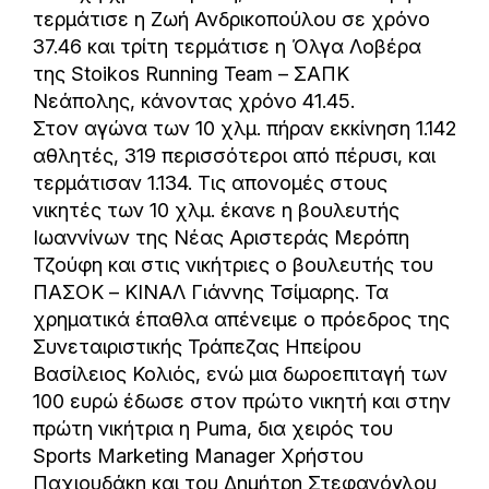
τερμάτισε η Ζωή Ανδρικοπούλου σε χρόνο
37.46 και τρίτη τερμάτισε η Όλγα Λοβέρα
της Stoikos Running Team – ΣΑΠΚ
Νεάπολης, κάνοντας χρόνο 41.45.
Στον αγώνα των 10 χλμ. πήραν εκκίνηση 1.142
αθλητές, 319 περισσότεροι από πέρυσι, και
τερμάτισαν 1.134. Τις απονομές στους
νικητές των 10 χλμ. έκανε η βουλευτής
Ιωαννίνων της Νέας Αριστεράς Μερόπη
Τζούφη και στις νικήτριες ο βουλευτής του
ΠΑΣΟΚ – ΚΙΝΑΛ Γιάννης Τσίμαρης. Τα
χρηματικά έπαθλα απένειμε ο πρόεδρος της
Συνεταιριστικής Τράπεζας Ηπείρου
Βασίλειος Κολιός, ενώ μια δωροεπιταγή των
100 ευρώ έδωσε στον πρώτο νικητή και στην
πρώτη νικήτρια η Puma, δια χειρός του
Sports Marketing Manager Χρήστου
Παχιουδάκη και του Δημήτρη Στεφανόγλου