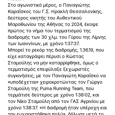
Στο αγωνιστικό μέρος, ο Παναγιώτης
Καραΐσκος του Γ.Σ. Ηρακλή Θεσσαλονίκης,
δεύτερος νικητής του Αυθεντικού
Μαραθωνίου της Αθήνας το 2024, έκοψε
πρώτος το νήμα του τερματισμού της
διαδρομής των 30 χλμ. του Γύρου της Λίμνης
των Ιωαννίνων, με χρόνο 1:37:37.
Μπορεί το ρεκόρ της διαδρομής, 1.36.19, που
είχε καταγράψει πέρυσι ο Κώστας
Σταμούλης να μην καταρρίφθηκε, όμως ο
τερματισμός επεφύλαξε ξεχωριστές
συγκινήσεις, με τον Παναγιώτη Καραΐσκο να
«υποδέχεται» χειροκροτώντας τον Γιώργο
Σταμούλη της Puma Running Team, που
τερμάτισε δεύτερος με χρόνο 1:38:02, και
τον Νίκο Σταμούλη από τον ΓΑΣ Αγρινίου με
χρόνο 1:38:37. «Η διαδρομή ήταν υπέροχη και
την ευχαριστήθηκα πολύ», δήλωσε μετά το