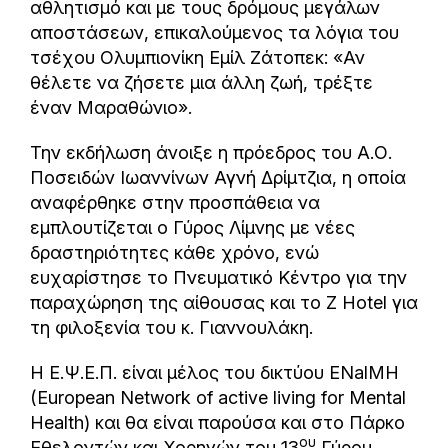
αθλητισμό και με τους δρόμους μεγάλων
αποστάσεων, επικαλούμενος τα λόγια του
τσέχου Ολυμπιονίκη Εμίλ Ζάτοπεκ: «Αν
θέλετε να ζήσετε μια άλλη ζωή, τρέξτε
έναν Μαραθώνιο».
Την εκδήλωση άνοιξε η πρόεδρος του Α.Ο.
Ποσειδών Ιωαννίνων Αγνή Δρίμτζια, η οποία
αναφέρθηκε στην προσπάθεια να
εμπλουτίζεται ο Γύρος Λίμνης με νέες
δραστηριότητες κάθε χρόνο, ενώ
ευχαρίστησε το Πνευματικό Κέντρο για την
παραχώρηση της αίθουσας και το Z Hotel για
τη φιλοξενία του κ. Γιαννουλάκη.
Η Ε.Ψ.Ε.Π. είναι μέλος του δικτύου ENalMH
(European Network of active living for Mental
Health) και θα είναι παρούσα και στο Πάρκο
ου
Εθελοντών και Χορηγών του 13
Γύρου