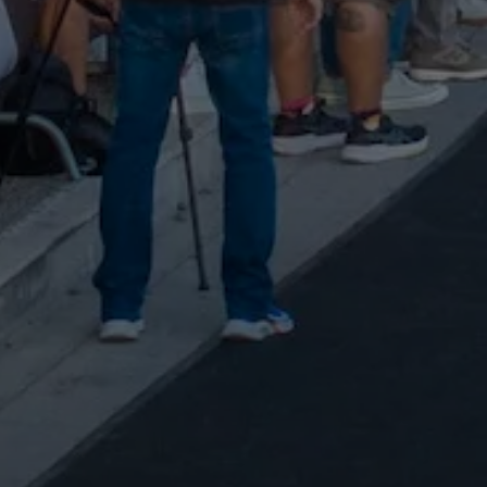
Email:
info@ioanninalakerun.gr