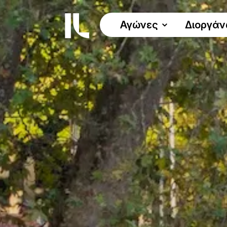
Αγώνες
Διοργά
ΟΙ ΑΓΩΝΕΣ
Όλοι οι αγώνες
Γύρος Λίμνης 30χλμ.
Δυναμικό Βάδισμα 30χλμ.
Αγώνας Δρόμου 5χλμ.
Αγώνας Δρόμου 10χλμ.
Παράλληλοι Αγώνες
Πρόγραμμα
Προκήρυξη αγώνα
Χρήσιμα έγγραφα