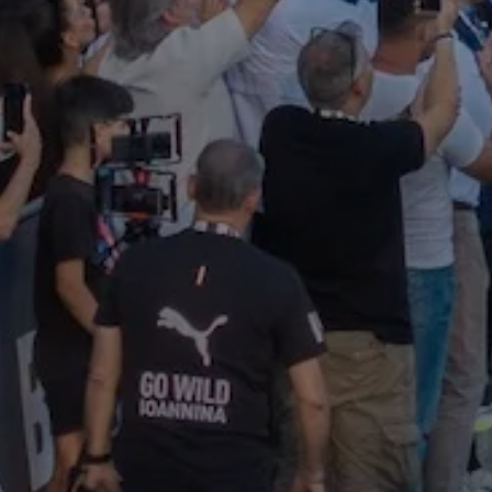
Photo Gallery
Video Gallery
CHAMPIONS
Νικητές όλων των Γύρων Λίμνης
Ομαδικές / Εταιρικές συμμετοχές
ΑΚΟΛΟΥΘΗΣΤΕ ΜΑΣ
Facebook
Instagram
ΕΠΙΚΟΙΝΩΝΙΑ
Τηλ.:
26516 07404