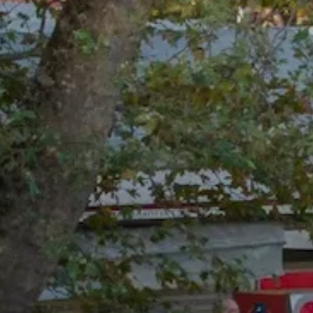
ΔΙΟΡΓΑΝΩΣΗ
Σχετικά με τον αγώνα
Διοργανώτρια αρχή
Χορηγοί
Εθελοντές
Αποτελέσματα
Αναμνηστικά διπλώματα
Προηγούμενοι αγώνες
ΙΩΑΝΝΙΝΑ
Η Λίμνη των Ιωαννίνων
Η Πόλη των Ιωαννίνων
Πληροφορίες διαμονής