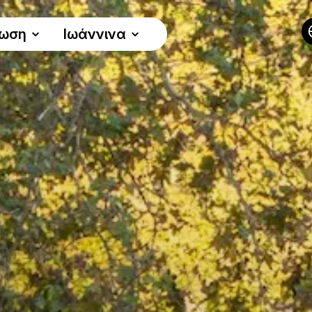
νωση
Ιωάννινα