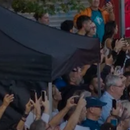
Πώς θα έρθετε
Χάρτης περιοχής
Travel Ioannina
ΣΥΧΝΕΣ ΕΡΩΤΗΣΕΙΣ
Ο ΛΟΓΑΡΙΑΣΜΟΣ ΜΟΥ
BLOG
Νέα
Εκδηλώσεις
Lake Run Magazine
MEDIA