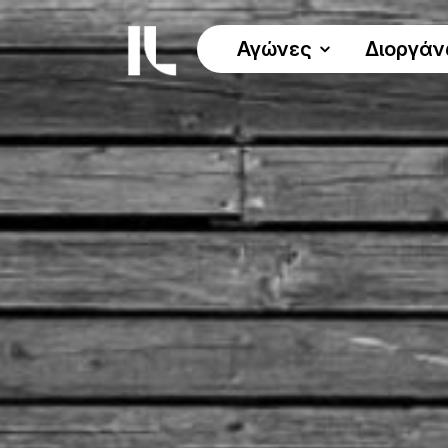
Αγώνες
Διοργά
ΟΙ ΑΓΩΝΕΣ
Όλοι οι αγώνες
Γύρος Λίμνης 30χλμ.
Δυναμικό Βάδισμα 30χλμ.
Αγώνας Δρόμου 5χλμ.
Αγώνας Δρόμου 10χλμ.
Παράλληλοι Αγώνες
Πρόγραμμα
Προκήρυξη αγώνα
Χρήσιμα έγγραφα