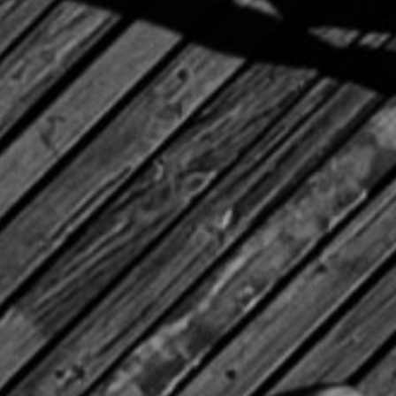
Πώς θα έρθετε
Χάρτης περιοχής
Travel Ioannina
ΣΥΧΝΕΣ ΕΡΩΤΗΣΕΙΣ
Ο ΛΟΓΑΡΙΑΣΜΟΣ ΜΟΥ
BLOG
Νέα
Εκδηλώσεις
Lake Run Magazine
MEDIA