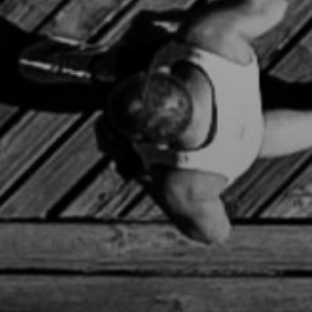
Photo Gallery
Video Gallery
CHAMPIONS
Νικητές όλων των Γύρων Λίμνης
Ομαδικές / Εταιρικές συμμετοχές
ΑΚΟΛΟΥΘΗΣΤΕ ΜΑΣ
Facebook
Instagram
ΕΠΙΚΟΙΝΩΝΙΑ
Τηλ.:
26516 07404