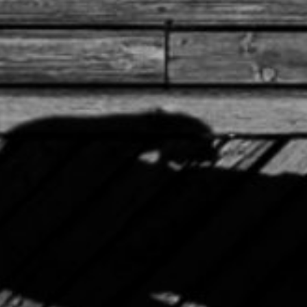
ΔΙΟΡΓΑΝΩΣΗ
Σχετικά με τον αγώνα
Διοργανώτρια αρχή
Χορηγοί
Εθελοντές
Αποτελέσματα
Αναμνηστικά διπλώματα
Προηγούμενοι αγώνες
ΙΩΑΝΝΙΝΑ
Η Λίμνη των Ιωαννίνων
Η Πόλη των Ιωαννίνων
Πληροφορίες διαμονής