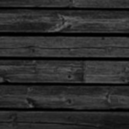
Email:
info@ioanninalakerun.gr