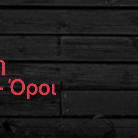
η
 Όροι